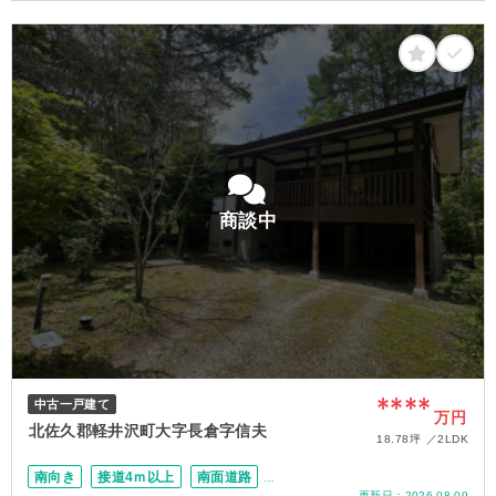
接道4ｍ以上
上下水道完備
75坪以上
商談中
****
中古一戸建て
万円
北佐久郡軽井沢町大字長倉字信夫
18.78坪
2LDK
南向き
接道4ｍ以上
南面道路
更新日：
2026.08.09