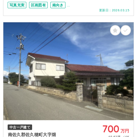
写真充実
区画図有
南向き
更新日：
2026.03.15
接道4ｍ以上
南面道路
2面道路
100坪以上
700
中古一戸建て
万円
南佐久郡佐久穂町大字畑
49.62坪
4K