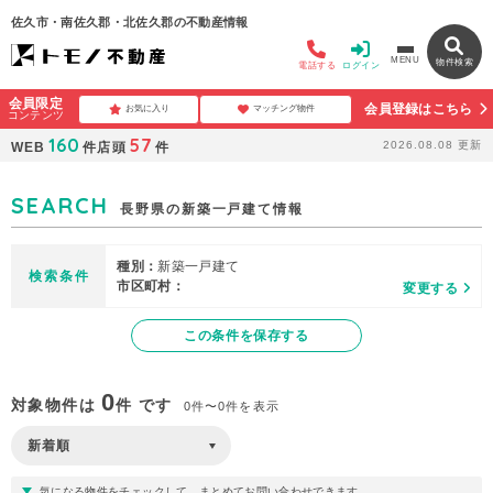
佐久市・南佐久郡・北佐久郡の不動産情報
MENU
物件検索
電話する
ログイン
会員限定
会員登録はこちら
お気に入り
マッチング物件
コンテンツ
160
57
2026.08.08
更新
WEB
件
店頭
件
SEARCH
長野県の新築一戸建て情報
種別：
新築一戸建て
検索条件
市区町村：
変更する
この条件を保存する
0
対象物件は
件 です
0件〜0件を表示
気になる物件をチェックして、まとめてお問い合わせできます。