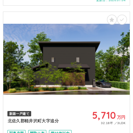
更新日：
2026.07.04
5,710
新築一戸建て
万円
北佐久郡軽井沢町大字追分
32.18坪
3LDK