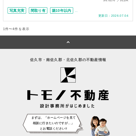
36.02坪
3LDK
写真充実
間取り有
築10年以内
更新日：
2026.07.04
上下水道完備
100坪以上
1件〜4件を表示
佐久市・南佐久郡・北佐久郡の不動産情報
まずは、「ホームページを見て
相談に
行きたいのですが…」
とお電話ください‼️