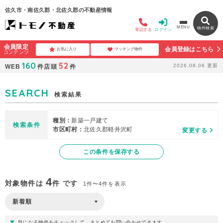
佐久市・南佐久郡・北佐久郡の不動産情報
MENU
物件検索
電話する
ログイン
会員限定
会員登録はこちら
お気に入り
マッチング物件
コンテンツ
160
52
2026.08.06
更新
WEB
件
店頭
件
SEARCH
検索結果
種別：
新築一戸建て
検索条件
市区町村：
北佐久郡軽井沢町
変更する
この条件を保存する
4
対象物件は
件 です
1件〜4件を表示
気になる物件をチェックして、まとめてお問い合わせできます。