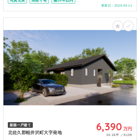
写真充実
間取り有
築10年以内
更新日：
2026.06.11
駐車場2台可
上下水道完備
駅徒歩20分以内
50坪以上
6,390
新築一戸建て
万円
北佐久郡軽井沢町大字発地
30.18坪
3LDK