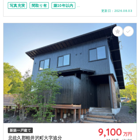
写真充実
間取り有
築10年以内
更新日：
2026.08.03
駐車場2台可
上下水道完備
9,100
新築一戸建て
万円
北佐久郡軽井沢町大字追分