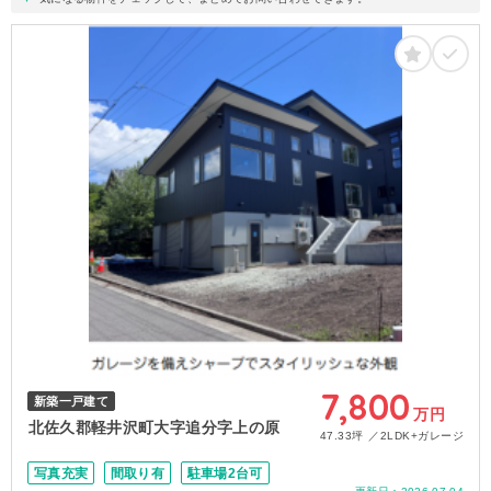
7,800
新築一戸建て
万円
北佐久郡軽井沢町大字追分字上の原
47.33坪
2LDK+ガレージ
写真充実
間取り有
駐車場2台可