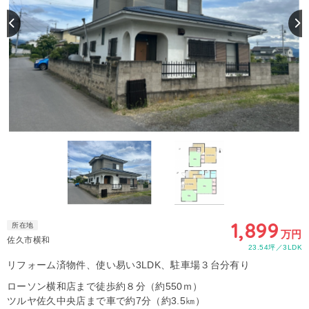
1,899
所在地
万円
佐久市横和
23.54坪
3LDK
リフォーム済物件、使い易い3LDK、駐車場３台分有り
ローソン横和店まで徒歩約８分（約550ｍ）
ツルヤ佐久中央店まで車で約7分（約3.5㎞）