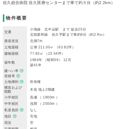
佐久総合病院 佐久医療センターまで車で約５分（約2.2km）
物件概要
小海線 北中込駅 まで 徒歩25分
交通
北陸新幹線 佐久平駅まで車約8分（約2.9㎞）
接道状況
北側7m
土地面積
公簿 211.00㎡ （63.82坪）
建物面積
77.83㎡ （23.54坪）
1984年 （昭和59） 12月
築年数
築41年
建ぺい率
容積率
土地権利
所有権
構造および
木造 地上2階建
階数
小学校区
高瀬 （ 1900m ）
中学校区
浅間 （ 2500m ）
私道負担
なし
地目
宅地
現況
空