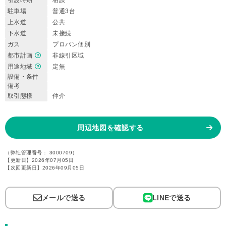
引渡時期
相談
駐車場
普通3台
上水道
公共
下水道
未接続
ガス
プロパン個別
都市計画
非線引区域
用途地域
定無
設備・条件
備考
取引態様
仲介
周辺地図を確認する
（弊社管理番号： 3000709）
【更新日】2026年07月05日
【次回更新日】2026年09月05日
メールで送る
LINEで送る