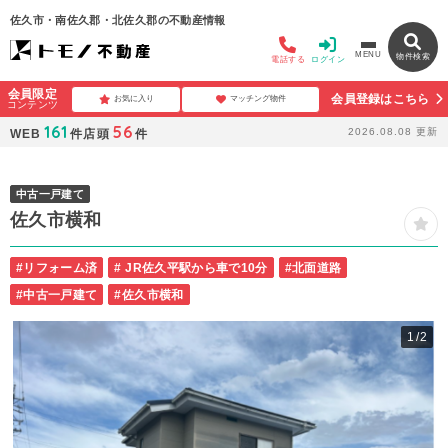
佐久市・南佐久郡・北佐久郡の不動産情報
MENU
物件検索
電話する
ログイン
会員限定
会員登録はこちら
お気に入り
マッチング物件
コンテンツ
161
56
2026.08.08
更新
WEB
件
店頭
件
中古一戸建て
佐久市横和
#リフォーム済
# JR佐久平駅から車で10分
#北面道路
#中古一戸建て
#佐久市横和
1
/2