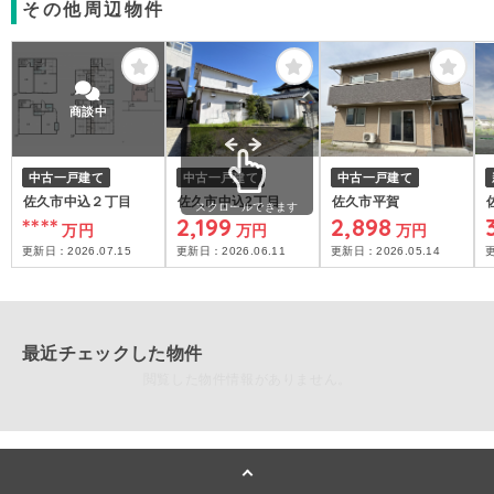
その他周辺物件
商談中
中古一戸建て
中古一戸建て
中古一戸建て
佐久市中込２丁目
佐久市中込2丁目
佐久市平賀
スクロールできます
****
2,199
2,898
万円
万円
万円
更新日：
2026.07.15
更新日：
2026.06.11
更新日：
2026.05.14
最近チェックした物件
閲覧した物件情報がありません。