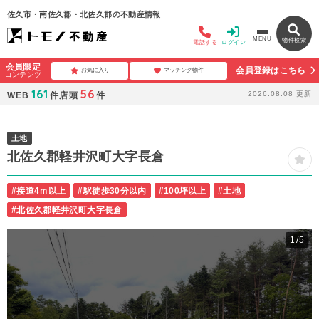
佐久市・南佐久郡・北佐久郡の不動産情報
MENU
物件検索
電話する
ログイン
会員限定
会員登録はこちら
お気に入り
マッチング物件
コンテンツ
161
56
2026.08.08
更新
WEB
件
店頭
件
土地
北佐久郡軽井沢町大字長倉
#接道4ｍ以上
#駅徒歩30分以内
#100坪以上
#土地
#北佐久郡軽井沢町大字長倉
1
/5