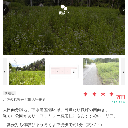
商談中
＊＊＊＊
所在地
万円
北佐久郡軽井沢町大字長倉
232.72坪
大日向分譲地。下水道整備区域、日当たり良好の南向き。
近くに公園があり、ファミリー層定住にもおすすめのエリア。
・蕎麦打ち体験ひょうろくまで徒歩で約1分（約87ｍ）