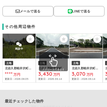
メールで送る
LINEで送る
その他周辺物件
商談中
土地
土地
土地
北佐久郡軽井沢町大
北佐久郡軽井沢町大
北佐久郡軽井沢町大
スクロールできます
****
3,430
3,070
字長倉
字追分
字追分
万円
万円
万円
更新日：
2026.08.05
更新日：
2026.06.14
更新日：
2026.06.14
最近チェックした物件
閲覧した物件情報がありません。