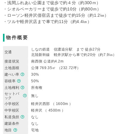
・浅間ふれあい公園まで徒歩で約４分（約300ｍ）
・シオルベーカリーまで徒歩で約10分（約800ｍ）
・ローソン軽井沢借宿店まで徒歩で約15分（約1.2㎞）
・ツルヤ軽井沢店まで車で約11分（約4.4㎞）
物件概要
しなの鉄道 信濃追分駅 まで 徒歩27分
交通
北陸新幹線 軽井沢駅から車で約20分（約7.9㎞）
接道状況
南西側 公道約4.2m
土地面積
公簿 769.35㎡ （232.72坪）
建ぺい率
30%
容積率
50%
土地権利
所有権
セットバ
無し
ック
小学校区
軽井沢西部 （ 1600m ）
中学校区
軽井沢 （ 4500m ）
私道負担
なし
建築条件
なし
地目
宅地