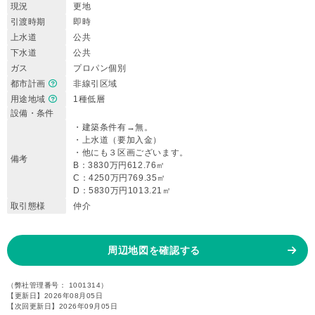
現況
更地
引渡時期
即時
上水道
公共
下水道
公共
ガス
プロパン個別
都市計画
非線引区域
用途地域
1種低層
設備・条件
・建築条件有→無。
・上水道（要加入金）
・他にも３区画ございます。
備考
B：3830万円612.76㎡
C：4250万円769.35㎡
D：5830万円1013.21㎡
取引態様
仲介
周辺地図を確認する
（弊社管理番号： 1001314）
【更新日】2026年08月05日
【次回更新日】2026年09月05日