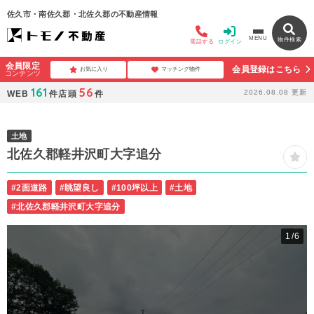
佐久市・南佐久郡・北佐久郡の不動産情報
MENU
物件検索
電話する
ログイン
会員限定
会員登録はこちら
お気に入り
マッチング物件
コンテンツ
161
56
2026.08.08
更新
WEB
件
店頭
件
土地
北佐久郡軽井沢町大字追分
#2面道路
#眺望良し
#100坪以上
#土地
#北佐久郡軽井沢町大字追分
1
/6