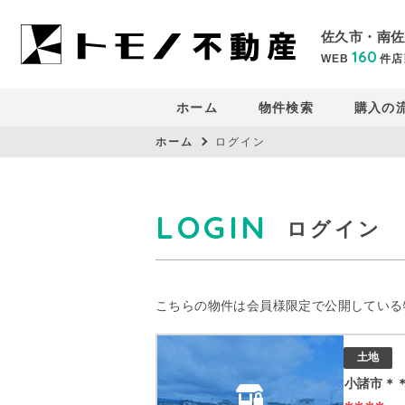
佐久市・南佐
160
WEB
件
店
ホーム
物件検索
購入の
ホーム
ログイン
LOGIN
ログイン
こちらの物件は会員様限定で公開している
土地
小諸市＊