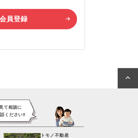
会員登録
見て
相談に
話ください‼️
トモノ不動産