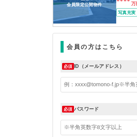
****
万
会員限定公開物件
写真充実
会員の方はこちら
ID（メールアドレス）
必須
パスワード
必須